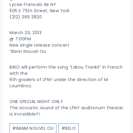
Lycee Francais de NY
505 E 75th Street, New York
(212) 369 3820
March 20, 2013
@ 7:00PM
New single release concert
“Bann Nouvel Ou
BélO will perform the song “Lakou Trankil” in French
with the
6th graders of LFNY under the direction of M.
Loumbroz.
ONE SPECIAL NIGHT ONLY
The acoustic sound of the LFNY auditorium theater
is incredible!!!
Post
#
BANM NOUVEL OU
#
BELO
Tags: