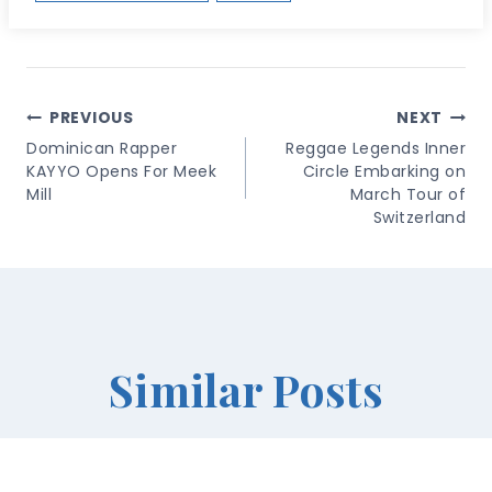
Post
PREVIOUS
NEXT
Navigation
Dominican Rapper
Reggae Legends Inner
KAYYO Opens For Meek
Circle Embarking on
Mill
March Tour of
Switzerland
Similar Posts