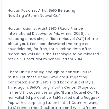
Haitian Fusionist Artist BélO Releasing
New Single”Banm Nouvel Ou”
Haitian fusionist Artist BélO (Radio France
International Discoveries Prix winner 2006), is
releasing a new single, “Banm Nouvel Ou”(Tell me
about you). Fans can download the single on
soundclound, for free, for a limited time offer.
“Banm Nouvel Ou” is the first single to be released
off BélO’s next album scheduled for 2014.
There isn’t a box big enough to contain BélO’s
muse. For those of you who are just getting
comfortable with BélO’s laid back musical style,
think again. BélO’s long month Center Stage tour
in the U.S. swayed the single, “Banm Nouvel Ou,” to
non-clichéd perceptive. BélO rolled out a Reggae-
Pop with a surprising fusion hint of Country twang
(U.S)/Konpa (Haiti) guitar intro and West African