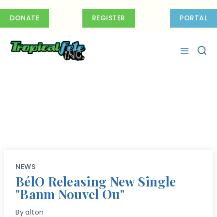
Skip
to
DONATE
REGISTER
PORTAL
content
NEWS
BélO Releasing New Single
"Banm Nouvel Ou"
By
alton