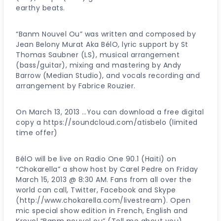
earthy beats.
“Banm Nouvel Ou” was written and composed by
Jean Belony Murat Aka BélO, lyric support by St
Thomas Saubner (LS), musical arrangement
(bass/guitar), mixing and mastering by Andy
Barrow (Median Studio), and vocals recording and
arrangement by Fabrice Rouzier.
On March 13, 2013 …You can download a free digital
copy a https://soundcloud.com/atisbelo (limited
time offer)
BélO will be live on Radio One 90.1 (Haiti) on
“Chokarella” a show host by Carel Pedre on Friday
March 15, 2013 @ 8:30 AM. Fans from all over the
world can call, Twitter, Facebook and Skype
(http://www.chokarella.com/livestream). Open
mic special show edition in French, English and
Kreyol “Banm nouvel ou” (Tell me about you)